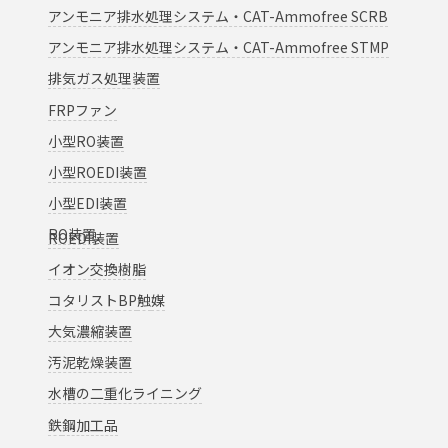
アンモニア排水処理システム・CAT-Ammofree SCRB
アンモニア排水処理システム・CAT-Ammofree STMP
排気ガス処理装置
FRPファン
小型RO装置
小型ROEDI装置
小型EDI装置
RO装置
ROEDI装置
イオン交換樹脂
コタリスト
BP
触
媒
大気濃縮装置
汚泥乾燥装置
水槽の二重化ライニング
鉄
鋼加工品