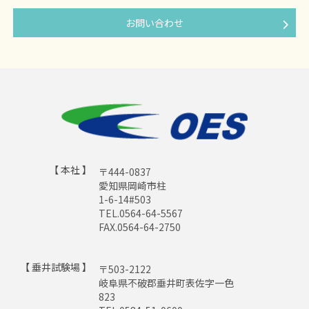
法令により例外として認められている場合を除き、あら
お問い合わせ
かじめご本人の同意を得ることなく、個人情報を第三者
に提供しません。
６．プライバシーポリシーの変更
本ポリシーの内容は、法令その他本ポリシーに別段の定
めのある事項を除いて、ユーザーに通知することなく、
変更することができるものとします。
当社が別途定める場合を除いて、変更後のプライバシー
ポリシーは、本ウェブサイトに掲載したときから効力を
【 本社 】
〒444-0837
生じるものとします。
愛知県岡崎市柱
1-6-14#503
TEL.0564-64-5567
７．お問い合わせ窓口
FAX.0564-64-2750
本ポリシーに関するお問い合わせは、下記の窓口までお
願いいたします。
【 垂井試験場 】
〒503-2122
岐阜県不破郡垂井町表佐字一色
住所
823