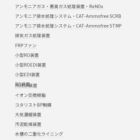
アンモニアガス・悪臭ガス処理装置・ReNOx
アンモニア排水処理システム・CAT-Ammofree SCRB
アンモニア排水処理システム・CAT-Ammofree STMP
排気ガス処理装置
FRPファン
小型RO装置
小型ROEDI装置
小型EDI装置
RO装置
ROEDI装置
イオン交換樹脂
コタリスト
BP
触
媒
大気濃縮装置
汚泥乾燥装置
水槽の二重化ライニング