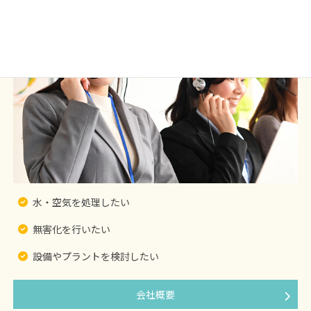
ご連絡のため
採用を志望する方の個人情報は、採用者選考の実
施、および選考過程における各種連絡を行うため
上記の利用目的に付随する目的
３．利用目的の変更
当社は、利用目的が変更前と関連性を有すると合理的に
認められる場合に限り、個人情報の利用目的を変更する
ものとします。
利用目的の変更を行った場合には、変更後の目的につい
て、当社所定の方法により、ユーザーに通知、または本
ウェブサイト上に公表するものとします。
水・空気を処理したい
４．個人情報の安全管理について
無害化を行いたい
取得した個人情報の安全を確保するため、適切な措置を
設備やプラントを検討したい
行い、従業者や委託先を監督します。
会社概要
５．個人情報の第三者への提供について